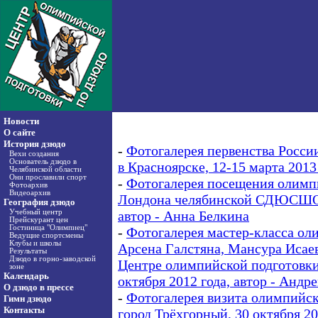
Новости
О сайте
История дзюдо
-
Фотогалерея первенства Росси
Вехи создания
Основатель дзюдо в
в Красноярске, 12-15 марта 2013
Челябинской области
Они прославили спорт
-
Фотогалерея посещения олимп
Фотоархив
Видеоархив
Лондона челябинской СДЮСШОР 
География дзюдо
Учебный центр
автор - Анна Белкина
Прейскурант цен
Гостиница "Олимпиец"
-
Фотогалерея мастер-класса о
Ведущие спортсмены
Клубы и школы
Арсена Галстяна, Мансура Исаев
Результаты
Дзюдо в горно-заводской
Центре олимпийской подготовки
зоне
Календарь
октября 2012 года, автор - Андр
О дзюдо в прессе
-
Фотогалерея визита олимпийс
Гимн дзюдо
Контакты
город Трёхгорный, 30 октября 20