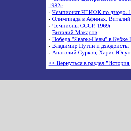
1982г
-
Чемпионат ЧГИФК по дзюдо. 1
-
Олимпиада в Афинах. Виталий
-
Чемпионы СССР, 1969г
-
Виталий Макаров
-
Победа "Явары-Невы" в Кубке 
-
Владимир Путин и дзюдоисты
-
Анатолий Сурков, Харис Юсуп
<< Вернуться в раздел "История