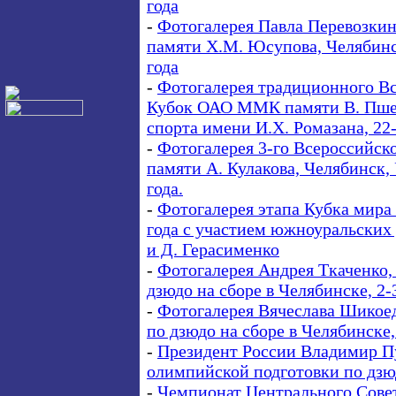
года
-
Фотогалерея Павла Перевозкин
памяти Х.М. Юсупова, Челябинс
года
-
Фотогалерея традиционного Вс
Кубок ОАО ММК памяти В. Пшен
спорта имени И.Х. Ромазана, 22-
-
Фотогалерея 3-го Всероссийск
памяти А. Кулакова, Челябинск,
года.
-
Фотогалерея этапа Кубка мира п
года с участием южноуральских 
и Д. Герасименко
-
Фотогалерея Андрея Ткаченко,
дзюдо на сборе в Челябинске, 2-3
-
Фотогалерея Вячеслава Шикоед
по дзюдо на сборе в Челябинске, 
-
Президент России Владимир П
олимпийской подготовки по дзюд
-
Чемпионат Центрального Совет