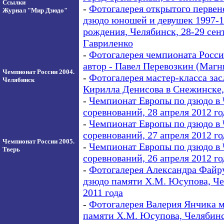
Ссылки
-
Фотогалерея открытого перв
Журнал "Мир Дзюдо"
дзюдо юношей и девушек 1997-1
рождения, Челябинск, 28-29 сент
Гавриленко
-
Фотогалерея чемпионата России
автор - Павел Перевозкин (Магн
Чемпионат России 2004.
-
Фотогалерея мастер-класса за
Челябинск
Кирилла Денисова в Снежинске, 
-
Чемпионат Европы по дзюдо в 
соревнований, 28 апреля 2012 г
-
Чемпионат Европы по дзюдо в 
соревнований, 27 апреля 2012 г
Чемпионат России 2005.
-
Чемпионат Европы по дзюдо в 
Тверь
соревнований, 26 апреля 2012 г
-
Фотогалерея Александра Файр
дзюдо памяти Х.М. Юсупова, Че
2011 года
-
Фотогалерея Валерия Янчика 
памяти Х.М. Юсупова, Челябинс