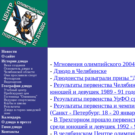
Новости
О сайте
История дзюдо
-
Мгновения олимпийского 2004
Вехи создания
Основатель дзюдо в
-
Дзюдо в Челябинске
Челябинской области
Они прославили спорт
-
Дзюдоисты разыграли призы "
Фотоархив
Видеоархив
-
Результаты первенства Челябин
География дзюдо
Учебный центр
юношей и девушек 1989 - 91 год
Прейскурант цен
Гостиница "Олимпиец"
-
Результаты первенства УрФО с
Ведущие спортсмены
Клубы и школы
-
Результаты первенства и чемп
Результаты
Дзюдо в горно-заводской
(Санкт - Петербург, 18 - 20 январ
зоне
Календарь
-
В Трехгорном прошло первенст
О дзюдо в прессе
среди юношей и девушек 1992 - 
Гимн дзюдо
Контакты
-
В челябинском Центре олимпи