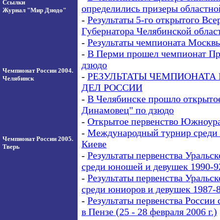
Ссылки
определились призеры областно
Журнал "Мир Дзюдо"
-
Результаты 5-го открытого Все
Губернатора Челябинской облас
-
Результаты чемпионата Москв
-
В Перми прошел чемпионат Пр
дзюдо
Чемпионат России 2004.
-
РЕЗУЛЬТАТЫ ЧЕМПИОНАТА
Челябинск
ДЕЛ РОССИИ
-
В Челябинске прошло открыто
Динамовец" по дзюдо
-
Открытое первенство Южноур
-
Международный турнир среди 
Чемпионат России 2005.
Киеве
Тверь
-
Результаты первенства Уральск
среди юношей и девушек 1990-9
-
Результаты первенства Уральск
среди юниоров и девушек 1987-8
-
Результаты первенства России с
в Пензе (25 - 28 февраля 2006 г.)