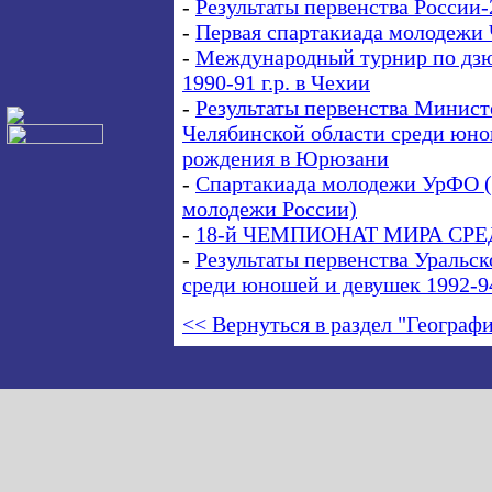
-
Результаты первенства России-
-
Первая спартакиада молодежи 
-
Международный турнир по дзю
1990-91 г.р. в Чехии
-
Результаты первенства Минист
Челябинской области среди юно
рождения в Юрюзани
-
Спартакиада молодежи УрФО (2
молодежи России)
-
18-й ЧЕМПИОНАТ МИРА СРЕ
-
Результаты первенства Уральск
среди юношей и девушек 1992-9
<< Вернуться в раздел "Географ