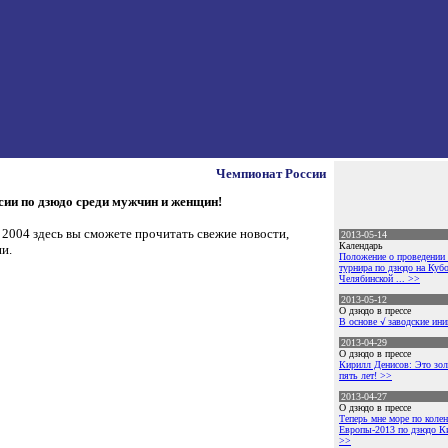
Чемпионат России
сии по дзюдо среди мужчин и женщин!
 2004 здесь вы сможете прочитать свежие новости,
2013-05-14
Календарь
и.
Положение о проведении 
турнира по дзюдо на Куб
Челябинской ... >>
2013-05-12
О дзюдо в прессе
В основе √ заводские ин
2013-04-29
О дзюдо в прессе
Кирилл Денисов: Это зол
пять лет! >>
2013-04-27
О дзюдо в прессе
Теперь мне море по коле
Европы-2013 по дзюдо К
>>