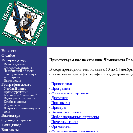
Новости
О сайте
Приветствуем вас на странице Чемпионата Рос
История дзюдо
Вехи создания
Основатель дзюдо в
В ходе проведения чемпионата с 10 по 14 ноября
Челябинской области
статьи, посмотреть фотографии и видеотрансляци
Они прославили спорт
Фотоархив
Видеоархив
-
Приветствия
География дзюдо
-
Программа
Учебный центр
Прейскурант цен
-
Финансовые партнеры
Гостиница "Олимпиец"
-
Дневники
Ведущие спортсмены
Клубы и школы
-
Протоколы
Результаты
-
Призеры
Дзюдо в горно-заводской
зоне
-
Видеотрансляции
Календарь
-
Информационные партнеры
О дзюдо в прессе
-
Почетные гости
Гимн дзюдо
-
Оргкомитет
Контакты
-
Фотомгновения чемпионата