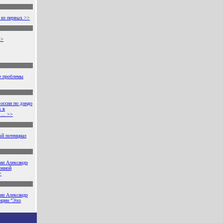
 из первых >>
>>
е проблемы
России по дзюдо
к в
... >>
ый потенциал
ии Александр
онной
>
ии Александр
нции "Эхо