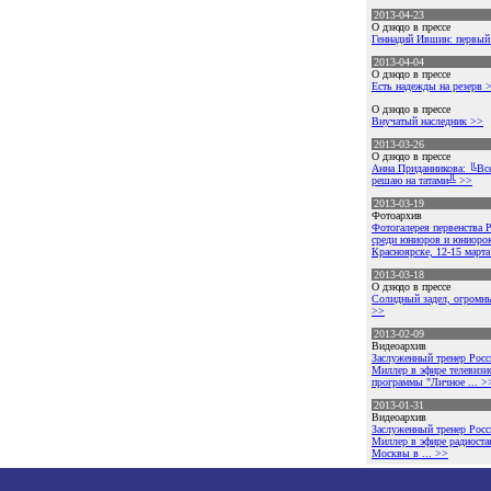
2013-04-23
О дзюдо в прессе
Геннадий Ившин: первый
2013-04-04
О дзюдо в прессе
Есть надежды на резерв 
О дзюдо в прессе
Внучатый наследник >>
2013-03-26
О дзюдо в прессе
Анна Приданникова: ╚Вс
решаю на татами╩ >>
2013-03-19
Фотоархив
Фотогалерея первенства 
среди юниоров и юниоро
Красноярске, 12-15 марта 
2013-03-18
О дзюдо в прессе
Солидный задел, огромн
>>
2013-02-09
Видеоархив
Заслуженный тренер Росс
Миллер в эфире телевизи
программы "Личное ... >
2013-01-31
Видеоархив
Заслуженный тренер Росс
Миллер в эфире радиоста
Москвы в ... >>