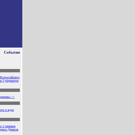
События
Всероссийского
ок Губернатора
ициативы >>
ото я ждал
но √ чемпион
ирилл Денисов