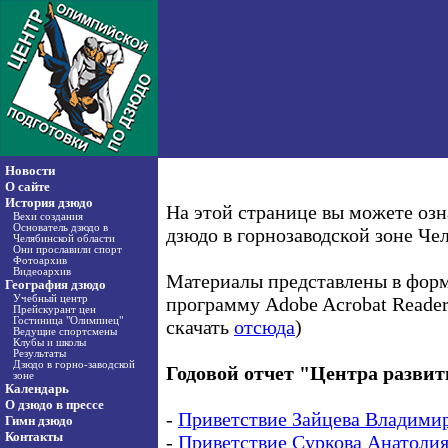
Новости
О сайте
История дзюдо
На этой странице вы можете озн
Вехи создания
Основатель дзюдо в
дзюдо в горнозаводской зоне Че
Челябинской области
Они прославили спорт
Фотоархив
Видеоархив
Материалы представлены в форм
География дзюдо
Учебный центр
программу Adobe Acrobat Reader
Прейскурант цен
Гостиница "Олимпиец"
скачать
отсюда
)
Ведущие спортсмены
Клубы и школы
Результаты
Дзюдо в горно-заводской
Годовой отчет "Центра развит
зоне
Календарь
О дзюдо в прессе
-
Приветствие Зайцева Владими
Гимн дзюдо
Контакты
-
Приветствие Суркова Анатолия