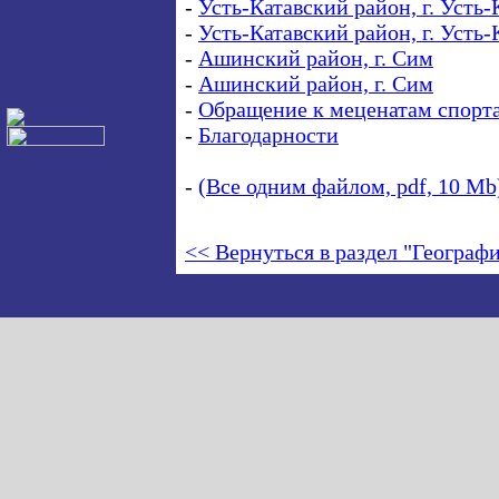
-
Усть-Катавский район, г. Усть-
-
Усть-Катавский район, г. Усть-
-
Ашинский район, г. Сим
-
Ашинский район, г. Сим
-
Обращение к меценатам спорт
-
Благодарности
-
(Все одним файлом, pdf, 10 Mb
<< Вернуться в раздел "Географ